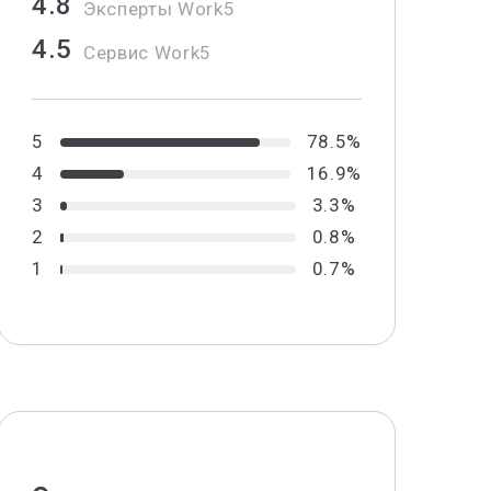
4.8
Эксперты Work5
4.5
Сервис Work5
5
78.5%
4
16.9%
3
3.3%
2
0.8%
1
0.7%