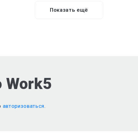
Показать ещё
о Work5
о
авторизоваться
.