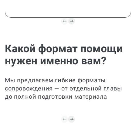
Какой формат помощи
нужен именно вам?
Все под контролем
Идеально для занятых студентов: мы
Мы предлагаем гибкие форматы
полностью подготовим заказ, оформим
и проконтролируем соответствие
сопровождения — от отдельной главы
требованиям. Спокойствие и готовый
до полной подготовки материала
результат — в одном пакете.