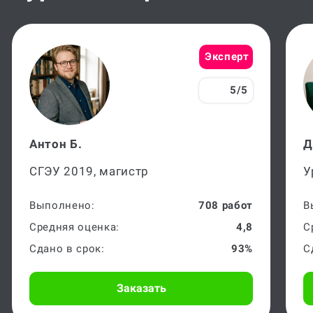
Эксперт
5/5
Антон Б.
Д
СГЭУ 2019, магистр
У
Выполнено:
708 работ
В
Средняя оценка:
4,8
С
Сдано в срок:
93%
С
Заказать