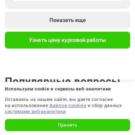
Курсовая работа по психологии
Показать еще
Курсовая работа по педагогике
Узнать цену курсовой работы
Популярные вопросы
Используем cookie и сервисы веб-аналитики
Оставаясь на нашем сайте, вы даете согласие
на использование
файлов cookies
и сбор данных
Почему выгодно заказать
системами веб-аналитики
консультацию по курсовой работе на
Work5?
Принять