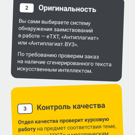
Оригинальность
2
Вы сами выбираете систему
обнаружения заимствований
в работе — eTXT, «Антиплагиат»
или «Антиплагиат.ВУЗ».
По требованию проверим заказ
на наличие сгенерированного текста
искусственным интеллектом.
Контроль качества
3
Отдел качества проверит курсовую
на предмет соответствия теме,
работу
стандартам ГОСТа и методическим