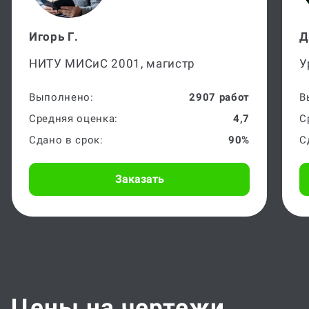
5/5
Игорь Г.
Д
НИТУ МИСиС 2001, магистр
У
Выполнено:
2907 работ
В
Средняя оценка:
4,7
С
Сдано в срок:
90%
С
Заказать