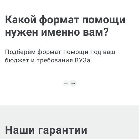
Чертежи под ключ
Какой формат помощи
Поможем сделать комплекс чертежей
нужен именно вам?
(планы, развёртки, схемы, сборочные
чертежи, спецификации) и
пояснительную записку к ним;
обеспечим соответствие требованиям,
Подберём формат помощи под ваш
единый стиль обозначений и
бюджет и требования ВУЗа
форматирование.