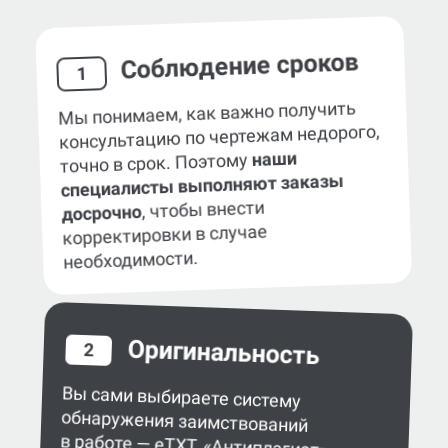
Наши гарантии
Соблюдение сроков
1
Мы понимаем, как важно получить
консультацию по чертежам недорого,
наши
точно в срок. Поэтому
специалисты выполняют заказы
, чтобы внести
досрочно
корректировки в случае
необходимости.
Оригинальность
2
Вы сами выбираете систему
обнаружения заимствований
в работе — eTXT, «Антиплагиат»