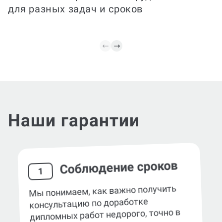
работы и сопровождения при защите.
Вы получаете документ, оформленный
Несколько вариантов сотрудничества
по требованиям ВУЗа, и поддержку
для разных задач и сроков
эксперта до финального этапа.
Наши гарантии
Соблюдение сроков
1
Мы понимаем, как важно получить