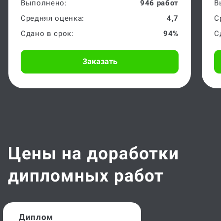
МФЮА 2004, преподаватель
Д
Выполнено:
946 работ
В
Средняя оценка:
4,7
С
Сдано в срок:
94%
С
Заказать
Цены на доработки
дипломных работ