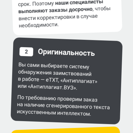
консультацию по доработке
дипломных работ недорого, точно в
наши специалисты
срок. Поэтому
, чтобы
выполняют заказы досрочно
внести корректировки в случае
необходимости.
Оригинальность
2
Вы сами выбираете систему
обнаружения заимствований
в работе — eTXT, «Антиплагиат»
или «Антиплагиат.ВУЗ».
По требованию проверим заказ
на наличие сгенерированного текста
искусственным интеллектом.