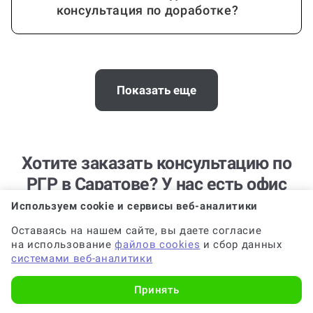
Стоимость консультации зависит от
объема РГР?
Показать еще
Требования к консультации по РГР,
Хотите заказать консультацию по
которые я укажу, будут соблюдены?
РГР в Саратове? У нас есть офис
Телефон:
8 (800) 100-55-31
Используем cookie и сервисы веб-аналитики
Когда и как нужно оплачивать
client@work5.ru
Оставаясь на нашем сайте, вы даете согласие
заказ?
ул. Придорожная, д. 10/3
на использование
файлов cookies
и сбор данных
системами веб-аналитики
Принять
Выходные: суббота, воскресенье