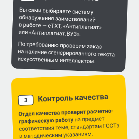
Вы сами выбираете систему
обнаружения заимствований
в работе — eTXT, «Антиплагиат»
или «Антиплагиат.ВУЗ».
По требованию проверим заказ
на наличие сгенерированного текста
искусственным интеллектом.
Контроль качества
3
Отдел качества проверит расчетно-
на предмет
графическую работу
соответствия теме, стандартам ГОСТа
и методическим указаниям.