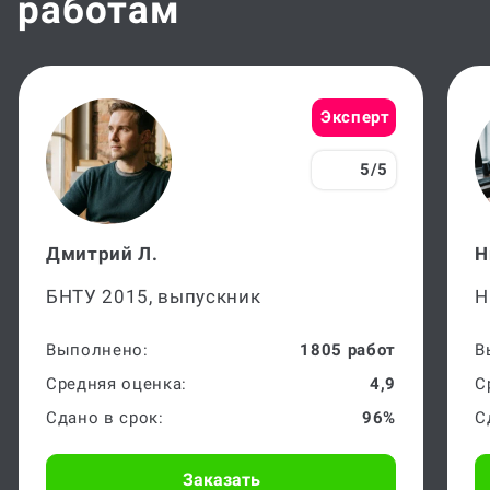
Эксперт
5/5
Дмитрий Л.
Н
БНТУ 2015, выпускник
Н
Выполнено:
1805 работ
В
Средняя оценка:
4,9
С
Сдано в срок:
96%
С
Заказать