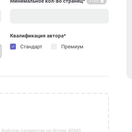
Минимальное кол-во страниц*
+100
Квалификация автора*
Стандарт
Премиум
0 файлов размером не более 40Мб