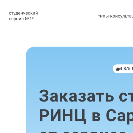
студенческий
типы консульта
сервис №1
*
4.8/5
Заказать с
РИНЦ в Са