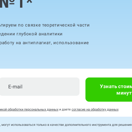
 №1
*
тируем по связке теоретической части
едении глубокой аналитики
аботу на антиплагиат, использование
Узнать стои
минут
икой обработки персональных данных
и даете
согласие на обработку данных
, могут использоваться только в качестве дополнительного инструмента для решени