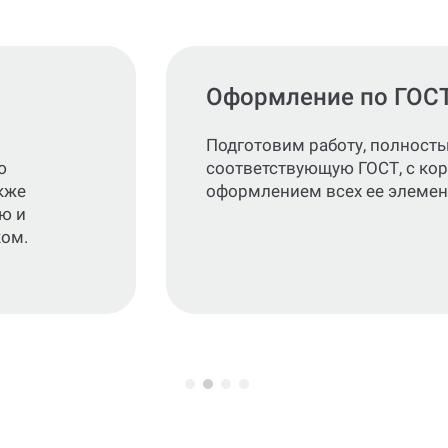
Оформление по ГОС
Подготовим работу, полност
ю
соответствующую ГОСТ, с ко
кже
оформлением всех ее элемен
ю и
ком.