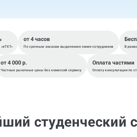
ь
от 4 часов
Бесп
, «eTXT»
По срочным заказам выделенная линия сотрудников
В рамк
от 4 000 р.
Оплата частями
Честные рыночные цены без комиссий сервису
Оплату консультации по с
йший студенческий с