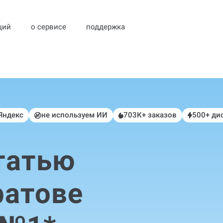
ций
о сервисе
поддержка
 Яндекс
не используем ИИ
703К+ заказов
500+ ди
татью
ратове